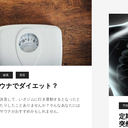
ュ
と
ヴ
ィ
ヒ
タ
(
L
ö
y
l
健康
美容
y
Oサウナでダイエット？
a
n
d
決意して、いざジムに行き運動するとなったと
V
たりしたことありませんか？そんなあなたには
予
サウナがおすすめかもしれません。
i
定
h
突
t