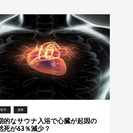
防医学
健康
期的なサウナ入浴で心臓が起因の
然死が63％減少？