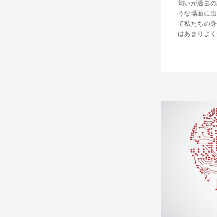
匂いが過去の
うな場面に出
て私たちの身
はあまりよく
…
香
り
に
つ
い
て