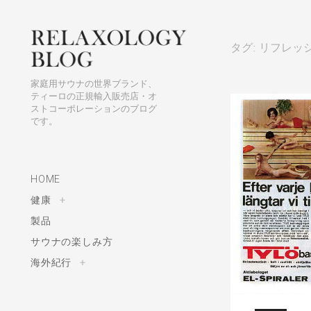
h
f
S
o
タグ: リフレッ
k
r
i
:
家庭用サウナの世界ブランド、
p
ティーロの正規輸入販売店・オ
ストコーポレーションのブログ
t
です。
o
c
o
HOME
n
t
健康
t
+
o
g
e
製品
g
l
n
e
サウナの楽しみ方
c
h
t
i
海外紀行
l
t
+
d
o
m
g
e
g
n
l
u
e
c