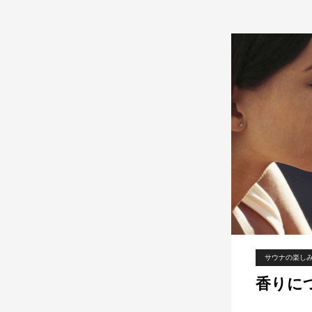
マ
ゴ
？
サウナの楽し
香りに