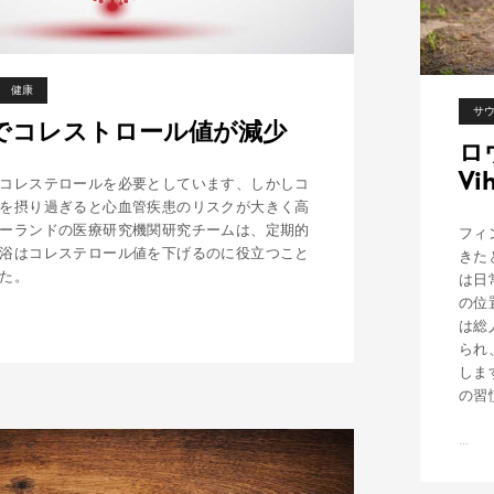
健康
サ
でコレストロール値が減少
ロ
Vi
コレステロールを必要としています、しかしコ
を摂り過ぎると心血管疾患のリスクが大きく高
ーランドの医療研究機関研究チームは、定期的
フィ
浴はコレステロール値を下げるのに役立つこと
きた
た。
は日
の位
は総
られ
しま
の習
…
ロ
ウ
リ