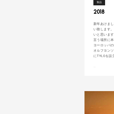
h
i
製品
l
d
2018
m
e
n
u
新年あけまし
い致します。
いと思います
言う場所に本
ヨーロッパの
オルフヨンソ
にTYLOを
…
2
0
1
8