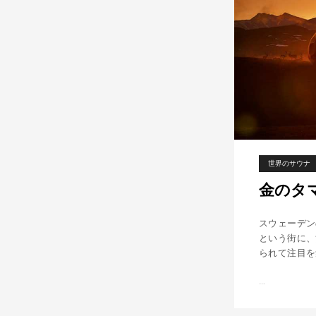
世界のサウナ
金のタ
スウェーデン
という街に、
られて注目を
…
金
の
タ