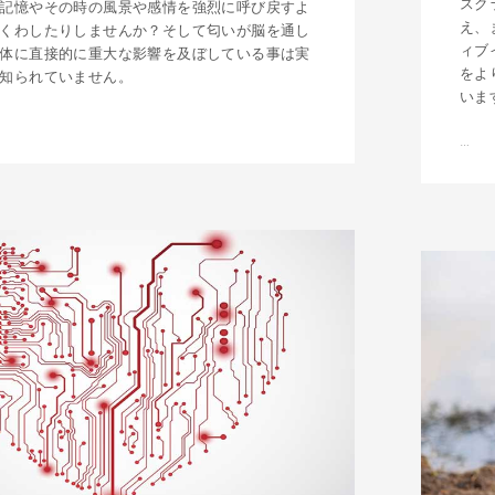
スク
記憶やその時の風景や感情を強烈に呼び戻すよ
え、
くわしたりしませんか？そして匂いが脳を通し
ィブ
体に直接的に重大な影響を及ぼしている事は実
をよ
知られていません。
いま
…
サ
ウ
ナ
ハ
ッ
ト