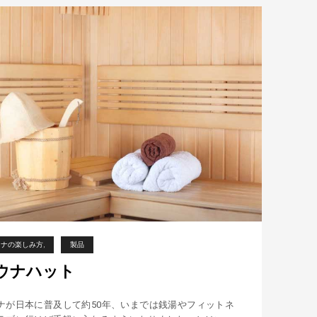
ン
の
景
色
ウナの楽しみ方
製品
ウナハット
ナが日本に普及して約50年、いまでは銭湯やフィットネ