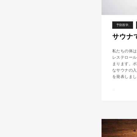
予防医学
サウナ
私たちの体は
レステロール
まります。ポ
なサウナの入
を発表しまし
…
サ
ウ
ナ
で
コ
レ
ス
ト