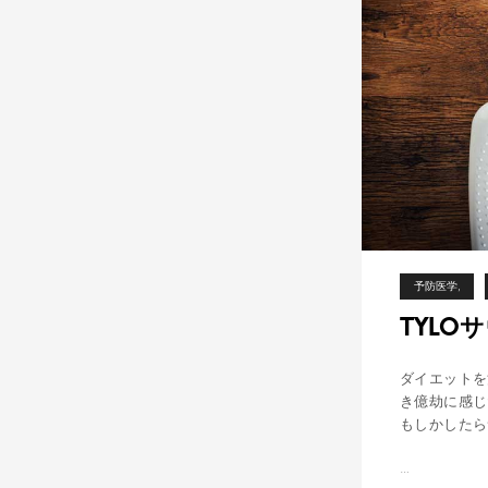
ロ
ー
ル
値
が
減
少
予防医学
TYL
ダイエットを
き億劫に感じ
もしかしたら
…
T