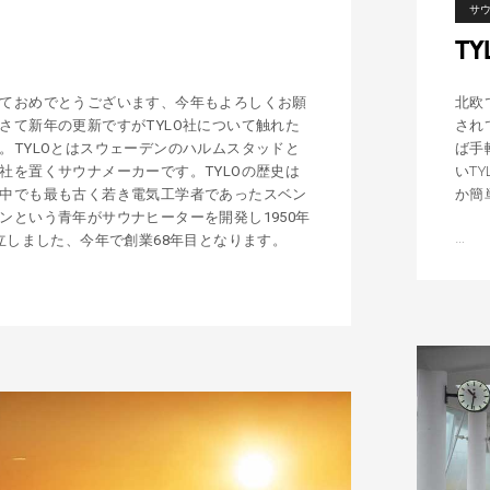
サ
T
ておめでとうございます、今年もよろしくお願
北欧
さて新年の更新ですがTYLO社について触れた
され
。TYLOとはスウェーデンのハルムスタッドと
ば手
社を置くサウナメーカーです。TYLOの歴史は
いT
中でも最も古く若き電気工学者であったスベン
か簡
ンという青年がサウナヒーターを開発し1950年
…
T
設立しました、今年で創業68年目となります。
Y
L
O
の
サ
ウ
ナ
は
こ
こ