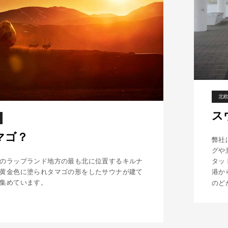
が
違
う
北
ス
マゴ？
弊社
グや
のラップランド地方の最も北に位置するキルナ
タッ
黄金色に塗られタマゴの形をしたサウナが建て
港か
集めています。
のど