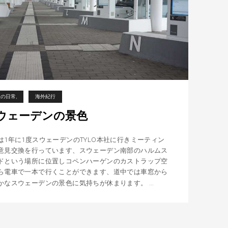
欧の日常
海外紀行
ウェーデンの景色
は1年に1度スウェーデンのTYLO本社に行きミーティン
意見交換を行っています、スウェーデン南部のハルムス
ドという場所に位置しコペンハーゲンのカストラップ空
ら電車で一本で行くことができます、道中では車窓から
…
ス
かなスウェーデンの景色に気持ちが休まります。
ウ
ェ
ー
デ