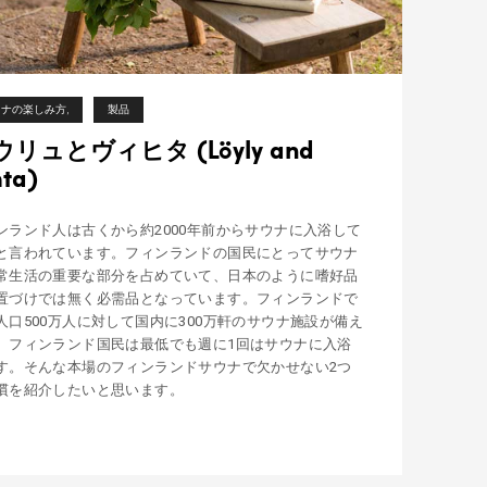
ウナの楽しみ方
製品
ウリュとヴィヒタ (Löyly and
hta)
ンランド人は古くから約2000年前からサウナに入浴して
と言われています。フィンランドの国民にとってサウナ
常生活の重要な部分を占めていて、日本のように嗜好品
置づけでは無く必需品となっています。フィンランドで
人口500万人に対して国内に300万軒のサウナ施設が備え
、フィンランド国民は最低でも週に1回はサウナに入浴
す。そんな本場のフィンランドサウナで欠かせない2つ
慣を紹介したいと思います。