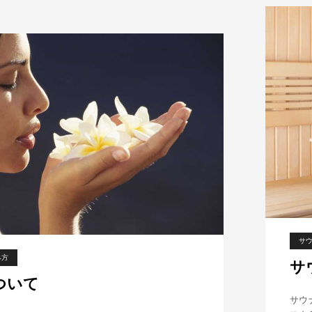
サ
み方
サ
ついて
サウ