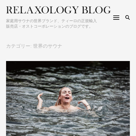
S
h
k
f
i
o
家庭用サウナの世界ブランド、ティーロの正規輸入
p
販売店・オストコーポレーションのブログです。
r
t
:
o
カテゴリー: 世界のサウナ
c
o
n
t
e
n
t