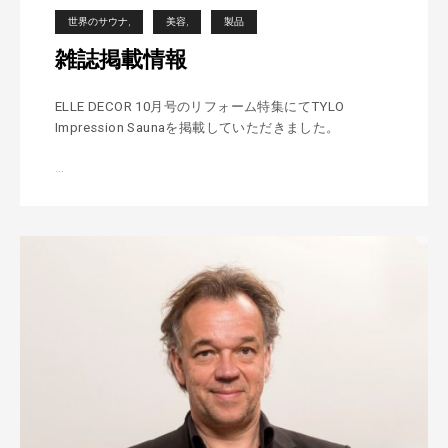
世界のサウナ
美容
製品
雑誌掲載情報
ELLE DECOR 10月号のリフォーム特集にてTYLO
Impression Saunaを掲載していただきました。
…
雑
誌
掲
載
情
報