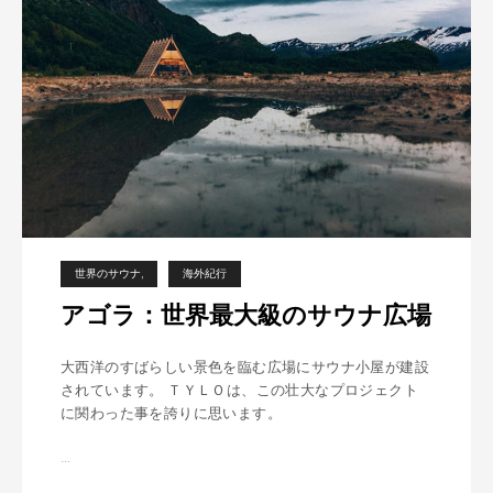
が
人
類
で
最
古
の
入
浴
方
法
世界のサウナ
海外紀行
か
も
アゴラ：世界最大級のサウナ広場
し
れ
大西洋のすばらしい景色を臨む広場にサウナ小屋が建設
な
されています。 ＴＹＬＯは、この壮大なプロジェクト
い
に関わった事を誇りに思います。
？
…
ア
ゴ