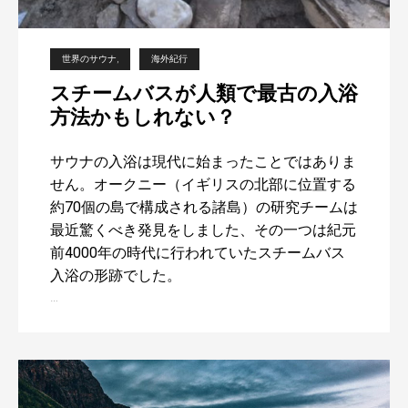
世界のサウナ
海外紀行
スチームバスが人類で最古の入浴
方法かもしれない？
サウナの入浴は現代に始まったことではありま
せん。オークニー（イギリスの北部に位置する
約70個の島で構成される諸島）の研究チームは
最近驚くべき発見をしました、その一つは紀元
前4000年の時代に行われていたスチームバス
入浴の形跡でした。
…
ス
チ
ー
ム
バ
ス