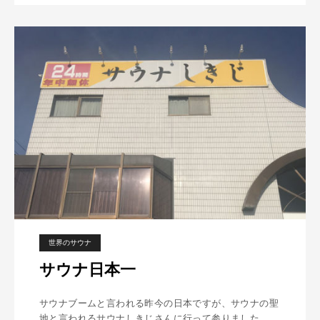
ナ
に
指
名
手
配
犯
？
世界のサウナ
サウナ日本一
サウナブームと言われる昨今の日本ですが、サウナの聖
地と言われるサウナしきじさんに行って参りました。