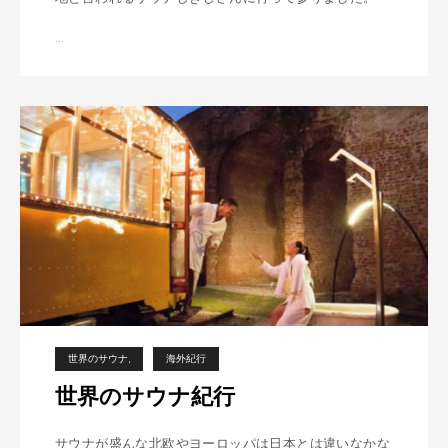
…
サ
ウ
ナ
日
本
一
世界のサウナ
海外紀行
世界のサウナ紀行
サウナが盛んな北欧やヨーロッパは日本とは違いなかな