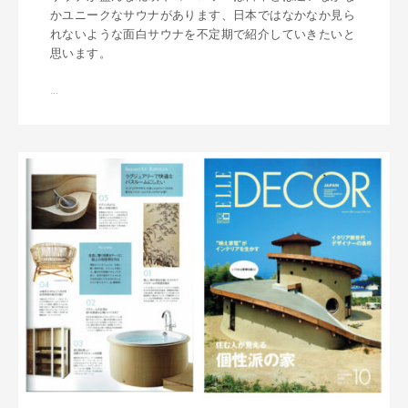
かユニークなサウナがあります、日本ではなかなか見ら
れないような面白サウナを不定期で紹介していきたいと
思います。
…
世
界
の
サ
ウ
ナ
紀
行