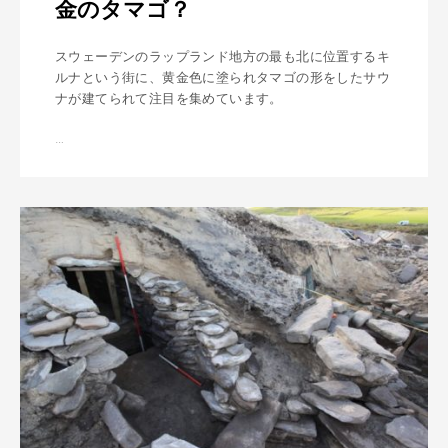
金のタマゴ？
スウェーデンのラップランド地方の最も北に位置するキ
ルナという街に、黄金色に塗られタマゴの形をしたサウ
ナが建てられて注目を集めています。
…
金
の
タ
マ
ゴ
？