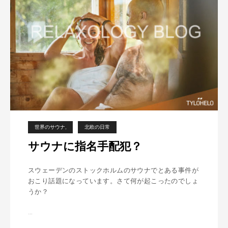
北欧の日常
ン
世界のサウナ
北欧の日常
サウナに指名手配犯？
スウェーデンのストックホルムのサウナでとある事件が
おこり話題になっています。さて何が起こったのでしょ
うか？
…
サ
ウ