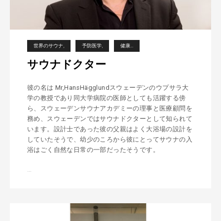
世界のサウナ
予防医学
健康
サウナドクター
彼の名は Mr,HansHägglundスウェーデンのウプサラ大
学の教授であり同大学病院の医師としても活躍する傍
ら、スウェーデンサウナアカデミーの理事と医療顧問を
務め、スウェーデンではサウナドクターとして知られて
います。設計士であった彼の父親はよく大浴場の設計を
していたそうで、幼少のころから彼にとってサウナの入
浴はごく自然な日常の一部だったそうです。
…
サ
ウ
ナ
ド
ク