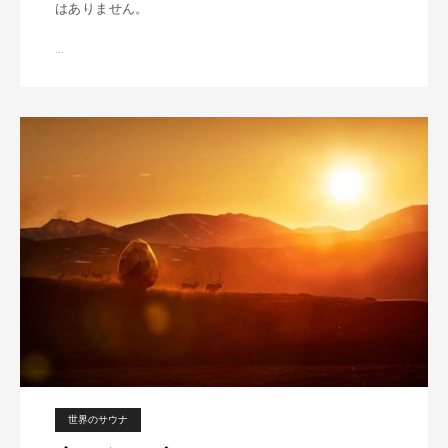
はありません。
…
北
欧
の
ア
ウ
ト
ド
ア
世界のサウナ