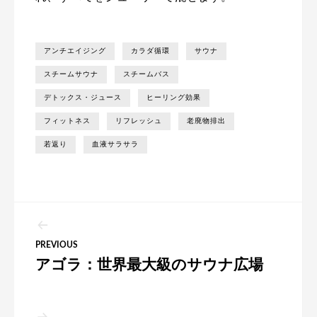
アンチエイジング
カラダ循環
サウナ
スチームサウナ
スチームバス
デトックス・ジュース
ヒーリング効果
フィットネス
リフレッシュ
老廃物排出
若返り
血液サラサラ
投
PREVIOUS
稿
アゴラ：世界最大級のサウナ広場
ナ
ビ