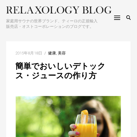
S
h
k
f
i
o
家庭用サウナの世界ブランド、ティーロの正規輸入
p
販売店・オストコーポレーションのブログです。
r
t
:
o
c
2015年8月18日
健康
美容
o
簡単でおいしいデトック
n
t
ス・ジュースの作り方
e
n
t