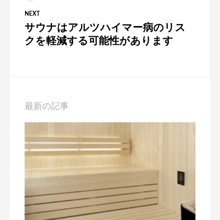
ゲ
NEXT
ー
サウナはアルツハイマー病のリス
シ
クを軽減する可能性があります
ョ
ン
最新の記事