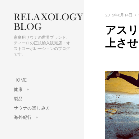
S
h
k
f
2015年6月14日
i
o
アスリ
p
r
t
:
家庭用サウナの世界ブランド、
上させ
o
ティーロの正規輸入販売店・オ
ストコーポレーションのブログ
c
です。
o
n
t
HOME
e
n
健康
t
+
o
g
t
製品
g
l
e
サウナの楽しみ方
c
h
i
海外紀行
l
t
+
d
o
m
g
e
g
n
l
u
e
c