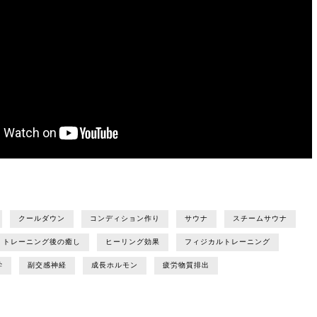
クールダウン
コンディション作り
サウナ
スチームサウナ
トレーニング後の癒し
ヒーリング効果
フィジカルトレーニング
学
副交感神経
成長ホルモン
疲労物質排出