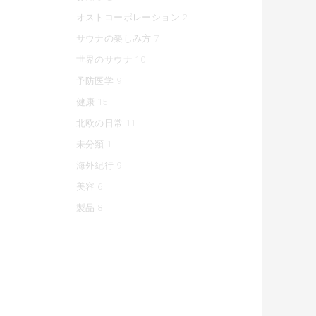
オストコーポレーション
2
サウナの楽しみ方
7
世界のサウナ
10
予防医学
9
健康
15
北欧の日常
11
未分類
1
海外紀行
9
美容
6
製品
8