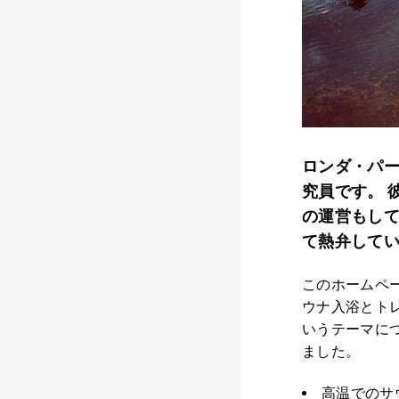
h
i
l
d
m
e
n
u
ロンダ・パ
究員です。 彼女
の運営もして
て熱弁して
このホームペ
ウナ入浴とト
いうテーマに
ました。
高温でのサ