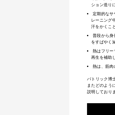
ション造り
定期的なサ
レーニング
汗をかくこ
普段から身
をすばやく
熱はフリー
再生を補助
熱は、筋肉
パトリック博
またどのよう
説明しており