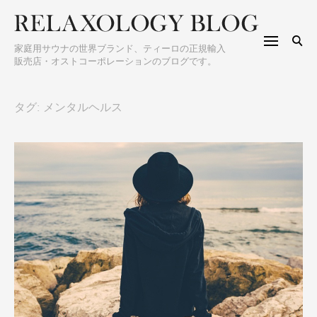
S
h
k
f
i
o
家庭用サウナの世界ブランド、ティーロの正規輸入
p
販売店・オストコーポレーションのブログです。
r
t
:
o
タグ: メンタルヘルス
c
o
n
t
e
n
t