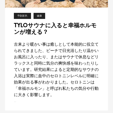
予防医学
健康
TYLOサウナに入ると幸福ホルモ
ンが増える？
古来より暖かい事は癒しとして本能的に役立て
られてきました、ビーチで日光浴したり温かい
お風呂に入ったり、またはサウナで休息などリ
ラックスと同時に気分の爽快感を味わったりし
ています。研究結果によると定期的なサウナの
入浴は実際に血中のセロトニンレベルに明確に
効果が出る事がわかりました。セロトニンは
「幸福ホルモン」と呼ばれ私たちの気分や行動
に大きく影響します。
…
T
Y
L