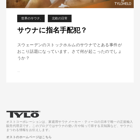
世界のサウナ
北欧の日常
サウナに指名手配犯？
スウェーデンのストックホルムのサウナでとある事件が
おこり話題になっています。さて何が起こったのでしょ
うか？
…
サ
ウ
ナ
に
指
名
手
P
配
オストコーポレーションは、家庭用サウナメーカー・ティーロの日本で唯一の正規輸入
犯
a
販売代理店です。このブログではサウナの使い方や知って得する豆知識など、サウナに
まつわる情報をお伝えします。
？
オストのホームページはこちら