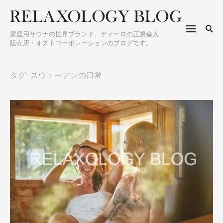
S
h
k
f
i
o
家庭用サウナの世界ブランド、ティーロの正規輸入
p
販売店・オストコーポレーションのブログです。
r
t
:
o
タグ: スウェーデンの日常
c
o
n
t
e
n
t