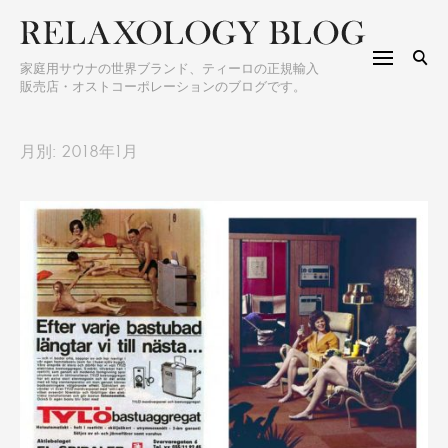
S
h
k
f
i
o
家庭用サウナの世界ブランド、ティーロの正規輸入
p
販売店・オストコーポレーションのブログです。
r
t
:
o
月別: 2018年1月
c
o
n
t
e
n
t